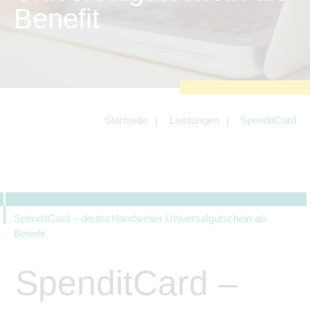
zu sichern.
Benefit
Tracking- und Targeting-Cookies
Diese Cookies sind erforderlich, um
unsere Website auf Ihre Bedürfnisse hin
zu optimieren. Hierzu gehört eine
bedarfsgerechte Gestaltung und
fortlaufende Verbesserung unseres
Angebotes einschließlich der
Verknüpfung zu Social-Media-
Angeboten von z.B. Facebook und
Startseite
Leistungen
SpenditCard
LinkedIn.
Betreibercookies
Diese Cookies sind erforderlich, um z.B.
Google Maps zu nutzen oder
eingebettete Videos abspielen zu
können.
SpenditCard – deutschlandweiter Universalgutschein als
Benefit
SpenditCard –