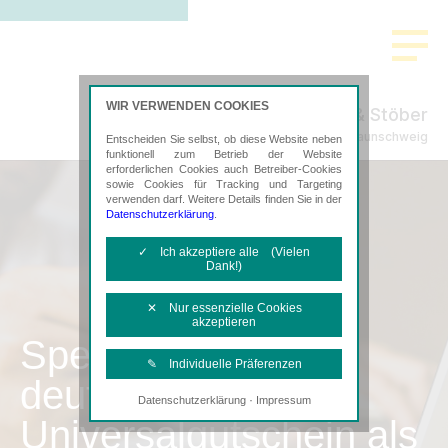
WIR VERWENDEN COOKIES
Tischer & Stöber
Steuerberatung in Braunschweig
Entscheiden Sie selbst, ob diese Website neben
funktionell zum Betrieb der Website
erforderlichen Cookies auch Betreiber-Cookies
sowie Cookies für Tracking und Targeting
verwenden darf. Weitere Details finden Sie in der
Datenschutzerklärung
.
✓ Ich akzeptiere alle (Vielen
Dank!)
✕ Nur essenzielle Cookies
akzeptieren
SpenditCard –
✎ Individuelle Präferenzen
deutschlandweiter
·
Datenschutzerklärung
Impressum
Notwendige Cookies
Universalgutschein als
Diese Cookies sind erforderlich, um die
grundlegende Funktionalität der Website