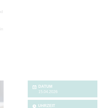
nd
in
DATUM
15.04.2026
UHRZEIT