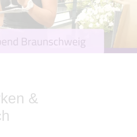
rken &
ch