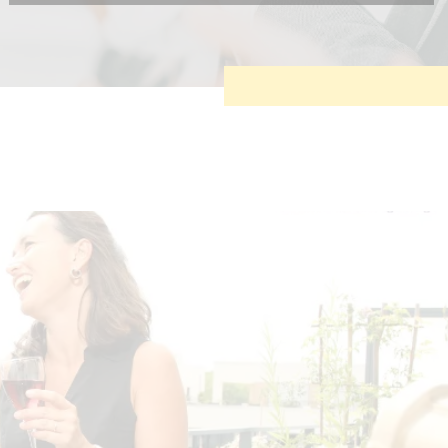
Diese Cookies sind erforderlich, um die grundlegende
Funktionalität der Website zu sichern.
Tracking- und Targeting-Cookies
Diese Cookies sind erforderlich, um unsere Website auf Ihre
Bedürfnisse hin zu optimieren. Hierzu gehört eine
bedarfsgerechte Gestaltung und fortlaufende Verbesserung
unseres Angebotes einschließlich der Verknüpfung zu
Social-Media-Angeboten von z.B. Facebook und LinkedIn.
Betreibercookies
Diese Cookies sind erforderlich, um z.B. Google Maps zu
nutzen oder eingebettete Videos abspielen zu können.