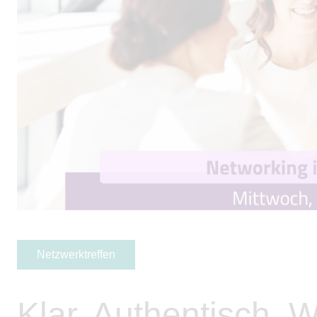
Netzwerktreffen
Klar. Authentisch. W