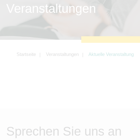
zu sichern.
Veranstaltungen
Tracking- und Targeting-Cookies
Diese Cookies sind erforderlich, um
unsere Website auf Ihre Bedürfnisse hin
zu optimieren. Hierzu gehört eine
bedarfsgerechte Gestaltung und
fortlaufende Verbesserung unseres
Angebotes einschließlich der
Verknüpfung zu Social-Media-
Angeboten von z.B. Facebook und
Startseite
Veranstaltungen
Aktuelle Veranstaltung
LinkedIn.
Betreibercookies
Diese Cookies sind erforderlich, um z.B.
Google Maps zu nutzen oder
eingebettete Videos abspielen zu
können.
Sprechen Sie uns an