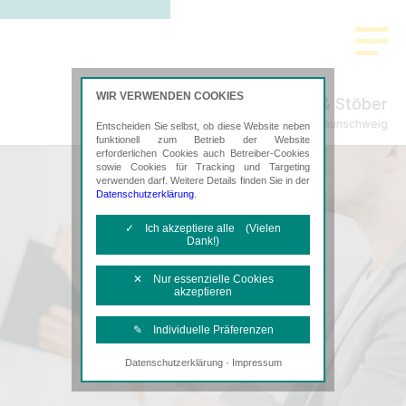
WIR VERWENDEN COOKIES
Tischer & Stöber
Steuerberatung in Braunschweig
Entscheiden Sie selbst, ob diese Website neben
funktionell zum Betrieb der Website
erforderlichen Cookies auch Betreiber-Cookies
sowie Cookies für Tracking und Targeting
verwenden darf. Weitere Details finden Sie in der
Datenschutzerklärung
.
✓ Ich akzeptiere alle (Vielen
Dank!)
✕ Nur essenzielle Cookies
akzeptieren
✎ Individuelle Präferenzen
·
Datenschutzerklärung
Impressum
Notwendige Cookies
Diese Cookies sind erforderlich, um die
grundlegende Funktionalität der Website