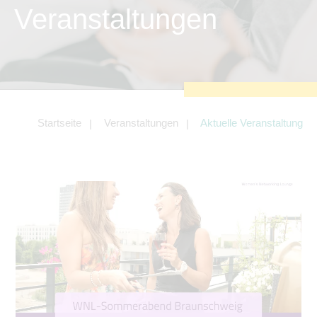
zu sichern.
Veranstaltungen
Tracking- und Targeting-Cookies
Diese Cookies sind erforderlich, um
unsere Website auf Ihre Bedürfnisse hin
zu optimieren. Hierzu gehört eine
bedarfsgerechte Gestaltung und
fortlaufende Verbesserung unseres
Angebotes einschließlich der
Verknüpfung zu Social-Media-
Angeboten von z.B. Facebook und
Startseite
Veranstaltungen
Aktuelle Veranstaltung
LinkedIn.
Betreibercookies
Diese Cookies sind erforderlich, um z.B.
Google Maps zu nutzen oder
eingebettete Videos abspielen zu
können.