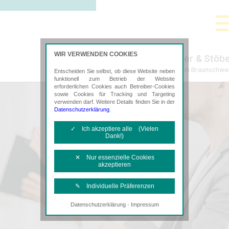
WIR VERWENDEN COOKIES
Tischer & Stöb
Steuerberatung in Braunschwe
Entscheiden Sie selbst, ob diese Website neben
funktionell zum Betrieb der Website
erforderlichen Cookies auch Betreiber-Cookies
sowie Cookies für Tracking und Targeting
verwenden darf. Weitere Details finden Sie in der
Datenschutzerklärung
.
✓ Ich akzeptiere alle (Vielen
Dank!)
✕ Nur essenzielle Cookies
akzeptieren
✎ Individuelle Präferenzen
·
Datenschutzerklärung
Impressum
Notwendige Cookies
Diese Cookies sind erforderlich, um die
grundlegende Funktionalität der Website