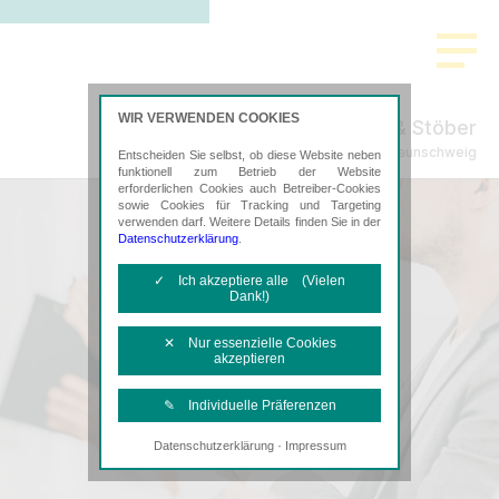
WIR VERWENDEN COOKIES
Tischer & Stöber
Steuerberatung in Braunschweig
Entscheiden Sie selbst, ob diese Website neben
funktionell zum Betrieb der Website
erforderlichen Cookies auch Betreiber-Cookies
sowie Cookies für Tracking und Targeting
verwenden darf. Weitere Details finden Sie in der
Datenschutzerklärung
.
✓ Ich akzeptiere alle (Vielen
Dank!)
✕ Nur essenzielle Cookies
akzeptieren
✎ Individuelle Präferenzen
·
Datenschutzerklärung
Impressum
Notwendige Cookies
Diese Cookies sind erforderlich, um die
grundlegende Funktionalität der Website