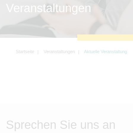
zu sichern.
Veranstaltungen
Tracking- und Targeting-Cookies
Diese Cookies sind erforderlich, um
unsere Website auf Ihre Bedürfnisse hin
zu optimieren. Hierzu gehört eine
bedarfsgerechte Gestaltung und
fortlaufende Verbesserung unseres
Angebotes einschließlich der
Verknüpfung zu Social-Media-
Angeboten von z.B. Facebook und
Startseite
Veranstaltungen
Aktuelle Veranstaltung
LinkedIn.
Betreibercookies
Diese Cookies sind erforderlich, um z.B.
Google Maps zu nutzen oder
eingebettete Videos abspielen zu
können.
Sprechen Sie uns an