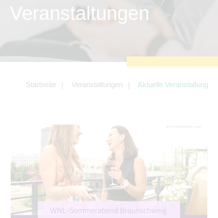
zu sichern.
Veranstaltungen
Tracking- und Targeting-Cookies
Diese Cookies sind erforderlich, um
unsere Website auf Ihre Bedürfnisse hin
zu optimieren. Hierzu gehört eine
bedarfsgerechte Gestaltung und
fortlaufende Verbesserung unseres
Angebotes einschließlich der
Verknüpfung zu Social-Media-
Angeboten von z.B. Facebook und
Startseite
Veranstaltungen
Aktuelle Veranstaltung
LinkedIn.
Betreibercookies
Diese Cookies sind erforderlich, um z.B.
Google Maps zu nutzen oder
eingebettete Videos abspielen zu
können.