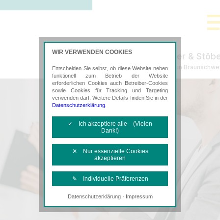
WIR VERWENDEN COOKIES
Tischer & Stöb
Steuerberatung in Braunschwe
Entscheiden Sie selbst, ob diese Website neben
funktionell zum Betrieb der Website
erforderlichen Cookies auch Betreiber-Cookies
sowie Cookies für Tracking und Targeting
verwenden darf. Weitere Details finden Sie in der
Datenschutzerklärung
.
✓ Ich akzeptiere alle (Vielen
Dank!)
✕ Nur essenzielle Cookies
akzeptieren
✎ Individuelle Präferenzen
·
Datenschutzerklärung
Impressum
Notwendige Cookies
Diese Cookies sind erforderlich, um die
grundlegende Funktionalität der Website