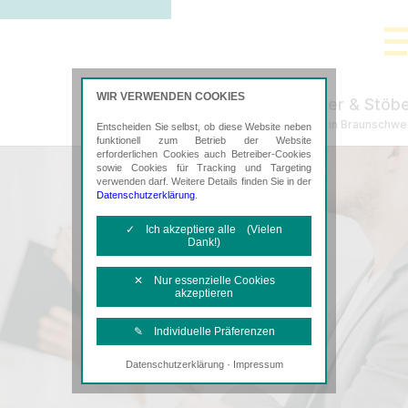
WIR VERWENDEN COOKIES
Tischer & Stöb
Steuerberatung in Braunschwe
Entscheiden Sie selbst, ob diese Website neben
funktionell zum Betrieb der Website
erforderlichen Cookies auch Betreiber-Cookies
sowie Cookies für Tracking und Targeting
verwenden darf. Weitere Details finden Sie in der
Datenschutzerklärung
.
✓ Ich akzeptiere alle (Vielen
Dank!)
✕ Nur essenzielle Cookies
akzeptieren
✎ Individuelle Präferenzen
·
Datenschutzerklärung
Impressum
Notwendige Cookies
Diese Cookies sind erforderlich, um die
grundlegende Funktionalität der Website