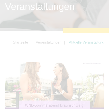
zu sichern.
Veranstaltungen
Tracking- und Targeting-Cookies
Diese Cookies sind erforderlich, um
unsere Website auf Ihre Bedürfnisse hin
zu optimieren. Hierzu gehört eine
bedarfsgerechte Gestaltung und
fortlaufende Verbesserung unseres
Angebotes einschließlich der
Verknüpfung zu Social-Media-
Angeboten von z.B. Facebook und
Startseite
Veranstaltungen
Aktuelle Veranstaltung
LinkedIn.
Betreibercookies
Diese Cookies sind erforderlich, um z.B.
Google Maps zu nutzen oder
eingebettete Videos abspielen zu
können.