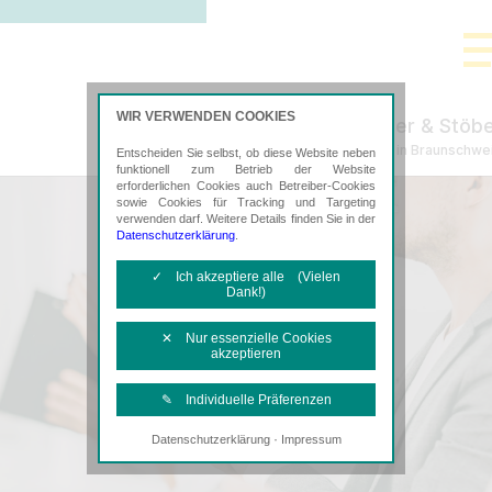
WIR VERWENDEN COOKIES
Tischer & Stöb
Steuerberatung in Braunschwe
Entscheiden Sie selbst, ob diese Website neben
funktionell zum Betrieb der Website
erforderlichen Cookies auch Betreiber-Cookies
sowie Cookies für Tracking und Targeting
verwenden darf. Weitere Details finden Sie in der
Datenschutzerklärung
.
✓ Ich akzeptiere alle (Vielen
Dank!)
✕ Nur essenzielle Cookies
akzeptieren
✎ Individuelle Präferenzen
·
Datenschutzerklärung
Impressum
Notwendige Cookies
Diese Cookies sind erforderlich, um die
grundlegende Funktionalität der Website