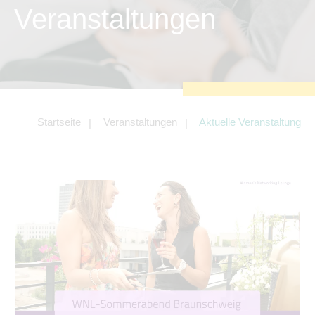
zu sichern.
Veranstaltungen
Tracking- und Targeting-Cookies
Diese Cookies sind erforderlich, um
unsere Website auf Ihre Bedürfnisse hin
zu optimieren. Hierzu gehört eine
bedarfsgerechte Gestaltung und
fortlaufende Verbesserung unseres
Angebotes einschließlich der
Verknüpfung zu Social-Media-
Angeboten von z.B. Facebook und
Startseite
Veranstaltungen
Aktuelle Veranstaltung
LinkedIn.
Betreibercookies
Diese Cookies sind erforderlich, um z.B.
Google Maps zu nutzen oder
eingebettete Videos abspielen zu
können.